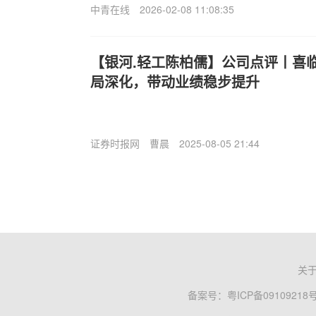
中青在线
2026-02-08 11:08:35
【银河.轻工陈柏儒】公司点评丨喜临
局深化，带动业绩稳步提升
证券时报网
曹晨
2025-08-05 21:44
关
备案号：
粤ICP备09109218