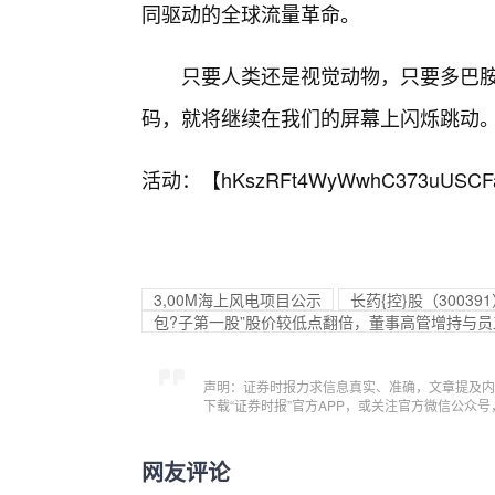
同驱动的全球流量革命。
只要人类还是视觉动物，只要多巴胺
码，就将继续在我们的屏幕上闪烁跳动
活动：【
hKszRFt4WyWwhC373uUSCF
3,00M
海上风电项目公示
长药{控}股（3003
包?子第一股”股价较低点翻倍，董事高管增持与员
声明：证券时报力求信息真实、准确，文章提及内
下载“证券时报”官方APP，或关注官方微信公众
网友评论