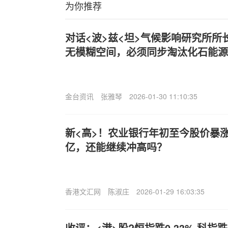
为你推荐
对话<波>兹<坦>气候影响研究所所
无模糊空间，必须同步淘汰化石能源
金台资讯
张雅琴
2026-01-30 11:10:35
新<高>！农业银行年初至今股价暴涨6
亿，还能继续冲高吗？
香港文汇网
陈淑庄
2026-01-29 16:03:35
收评：<港>股?恒指跌0.33% 科指跌