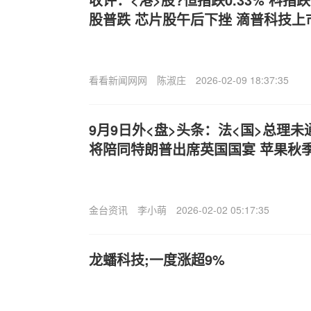
股普跌 芯片股午后下挫 滴普科技上
看看新闻网网
陈淑庄
2026-02-09 18:37:35
9月9日外<盘>头条：法<国>总理未
将陪同特朗普出席英国国宴 苹果秋
金台资讯
李小萌
2026-02-02 05:17:35
龙蟠科技;一度涨超9%