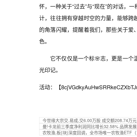
怀，一种关于“过去”与“现在”的对话
计，往往拥有穿越时空的力量，能够跨
的角落闪耀，提醒着我们，那些关于爱
色。
它不仅仅是一个标🌸志，更是一个
光印记。
活动：【
8cjVGdkyAuHwSRRkeCZXbTJ
今世缘大宗交.易成,交6.00万股 成交额208.74万元
曼!卡龙前三季度净利润同比增长32.58% 品牌发
农牧渔,板{块}深度回调，全市场唯一农牧渔ETF（