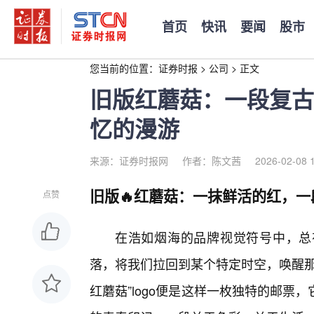
首页
快讯
要闻
股市
您当前的位置：
证券时报
>
公司
>
正文
旧版红蘑菇：一段复古
忆的漫游
来源：证券时报网
作者：陈文茜
2026-02-08 
旧版🔥红蘑菇：一抹鲜活的红，
点赞
在浩如烟海的品牌视觉符号中，总
落，将我们拉回到某个特定时空，唤醒那
红蘑菇”logo便是这样一枚独特的邮