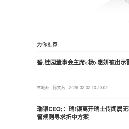
为你推荐
碧.桂园董事会主席<杨>惠妍被出示
羊城派
陈文茜
2026-02-02 10:20:07
瑞银CEO;：瑞!银离开瑞士传闻属
管规则寻求折中方案